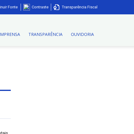
nuir Fonte
Contraste
Transparência Fiscal
IMPRENSA
TRANSPARÊNCIA
OUVIDORIA
tais,