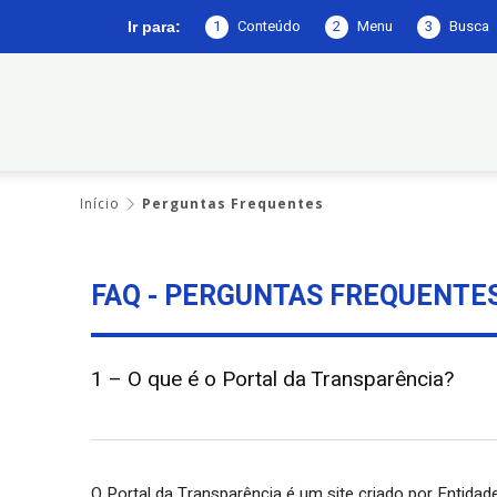
1
Conteúdo
2
Menu
3
Busca
Ir para:
Prefeitura
Início
Perguntas Frequentes
de
FAQ - PERGUNTAS FREQUENTE
Belém
1 – O que é o Portal da Transparência?
do
O Portal da Transparência é um site criado por Entid