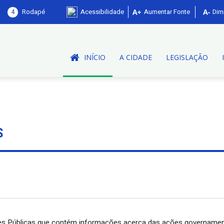
4
Rodapé
Acessibilidade
Aumentar Fonte
Dimi
INÍCIO
A CIDADE
LEGISLAÇÃO
S
ades Públicas que contém informações acerca das ações governamen