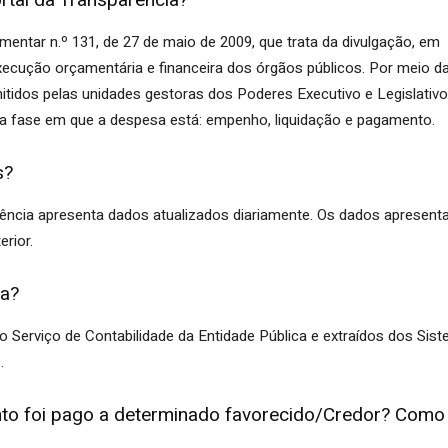
rtal da Transparência?
ntar n.º 131, de 27 de maio de 2009, que trata da divulgação, em
ecução orçamentária e financeira dos órgãos públicos. Por meio d
itidos pelas unidades gestoras dos Poderes Executivo e Legislativ
la fase em que a despesa está: empenho, liquidação e pagamento.
s?
ência apresenta dados atualizados diariamente. Os dados apresent
rior.
ta?
 Serviço de Contabilidade da Entidade Pública e extraídos dos Sis
.
anto foi pago a determinado favorecido/Credor? Como