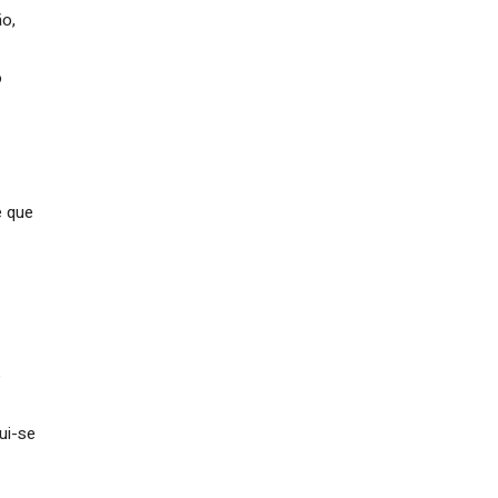
ão,
o
e que
e
ui-se