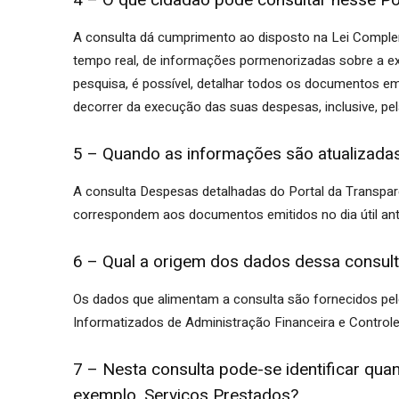
4 – O que cidadão pode consultar nesse Po
A consulta dá cumprimento ao disposto na Lei Compleme
PB
tempo real, de informações pormenorizadas sobre a ex
pesquisa, é possível, detalhar todos os documentos em
decorrer da execução das suas despesas, inclusive, pe
5 – Quando as informações são atualizada
A consulta Despesas detalhadas do Portal da Transpar
correspondem aos documentos emitidos no dia útil ante
6 – Qual a origem dos dados dessa consul
Os dados que alimentam a consulta são fornecidos pelo
Informatizados de Administração Financeira e Controle
7 – Nesta consulta pode-se identificar qu
exemplo, Serviços Prestados?