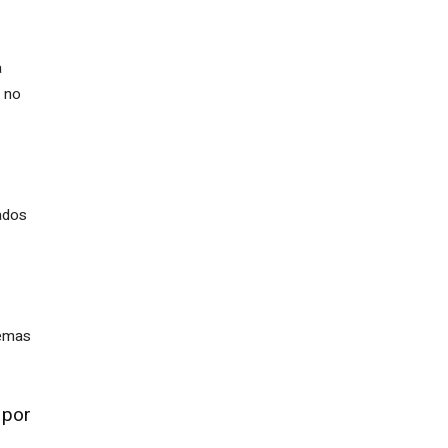
a
o no
ados
temas
 por