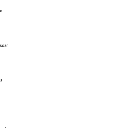
ta
ssar
ou