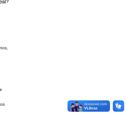
eal?
rios,
de
os.