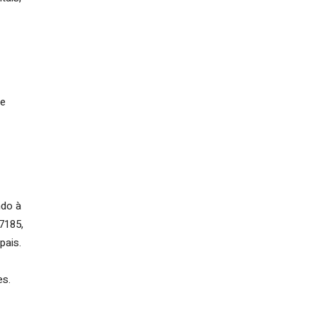
de
ndo à
7185,
pais.
es.