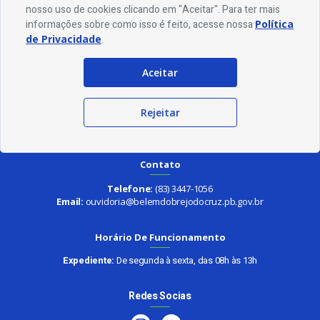
nosso site.
nosso uso de cookies clicando em "Aceitar". Para ter mais
informações sobre como isso é feito, acesse nossa
Política
de Privacidade
.
Aceitar
Endereço
Rejeitar
Rua Alcindo Olímpio Maia, 435 - Manoel Forte Maia - CEP 58895-000
Contato
Telefone:
(83) 3447-1056
Email:
ouvidoria@belemdobrejodocruz.pb.gov.br
Horário De Funcionamento
Expediente:
De segunda à sexta, das 08h às 13h
Redes Socias