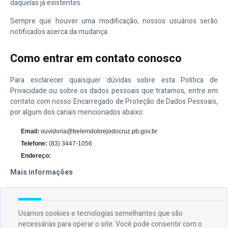
daquelas já existentes.
Sempre que houver uma modificação, nossos usuários serão
notificados acerca da mudança.
Como entrar em contato conosco
Para esclarecer quaisquer dúvidas sobre esta Política de
Privacidade ou sobre os dados pessoais que tratamos, entre em
contato com nosso Encarregado de Proteção de Dados Pessoais,
por algum dos canais mencionados abaixo:
Email:
ouvidoria@belemdobrejodocruz.pb.gov.br
Telefone:
(83) 3447-1056
Endereço:
Mais informações
Esperemos que esteja esclarecido e, como mencionado
anteriormente, se houver algo que você não tem certeza se
precisa ou não, geralmente é mais seguro deixar os cookies
Usamos cookies e tecnologias semelhantes que são
ativados, caso interaja com um dos recursos que você usa em
necessárias para operar o site. Você pode consentir com o