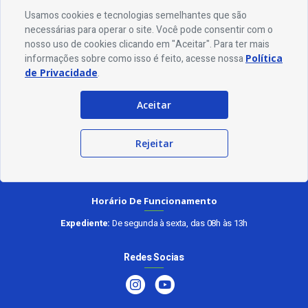
Usamos cookies e tecnologias semelhantes que são
necessárias para operar o site. Você pode consentir com o
nosso uso de cookies clicando em "Aceitar". Para ter mais
informações sobre como isso é feito, acesse nossa
Política
de Privacidade
.
Endereço
Rua Alcindo Olímpio Maia, 435 - Manoel Forte Maia - CEP 58895-000
Aceitar
Contato
Rejeitar
Telefone:
(83) 3447-1056
Email:
ouvidoria@belemdobrejodocruz.pb.gov.br
Horário De Funcionamento
Expediente:
De segunda à sexta, das 08h às 13h
Redes Socias