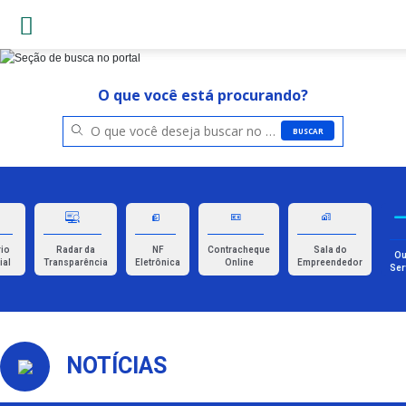
O que você está procurando?
BUSCAR
rio
Radar da
NF
Contracheque
Sala do
Ou
ial
Transparência
Eletrônica
Online
Empreendedor
Ser
NOTÍCIAS